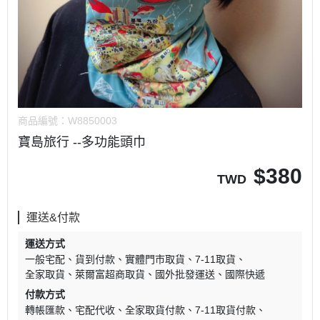
商品編號：
W8850003
寶島旅行 --多功能頭巾
$
380
TWD
運送&付款
運送方式
一般宅配
貨到付款
實體門市取貨
7-11取貨
全家取貨
萊爾富超商取貨
國外批發運送
國際快遞
付款方式
轉帳匯款
宅配代收
全家取貨付款
7-11取貨付款