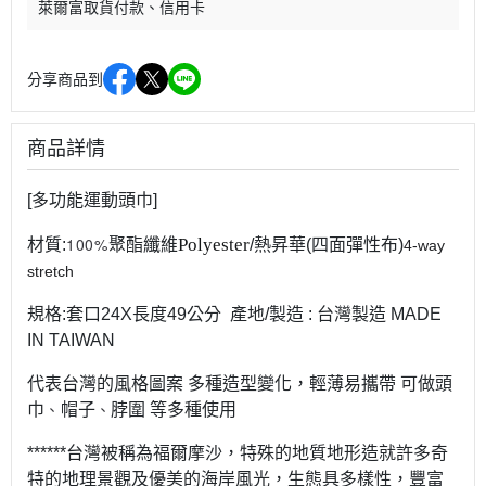
萊爾富取貨付款
信用卡
分享商品到
商品詳情
[多功能運動頭巾]
100%
Polyester
材質:
聚酯纖維
/熱昇華(四面彈性布)
4-way
stretch
規格:套口24X長度49公分 產地/製造 : 台灣製造 MADE
IN TAIWAN
代表台灣的風格圖案 多種造型變化，輕薄易攜帶 可做頭
、
、
巾
帽子
脖圍 等多種使用
******台灣被稱為福爾摩沙，特殊的地質地形造就許多奇
特的地理景觀及優美的海岸風光，生態具多樣性，豐富