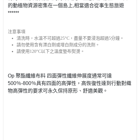
的動植物資源密集在一個島上,相當適合從事生態旅遊
******
注意事項
清洗時，水溫不可超過25°C，盡量不要浸泡超過5分鐘。
請勿使用含有漂白劑或增白劑成分的洗劑。
請使用120°C以下之溫度墊布熨燙。
Op 聚酯纖維布料 四面彈性纖維伸展度通常可達
500％-800％具有四面的高彈性，高恢復性達到行動對織
物高彈性的要求可永久保持原形、舒適美觀。