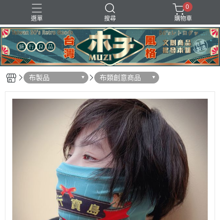
0
選單
搜尋
購物車
地圖掛布
小燈箱
復古存錢筒
明信片
筆記本
布製品
布類創意商品