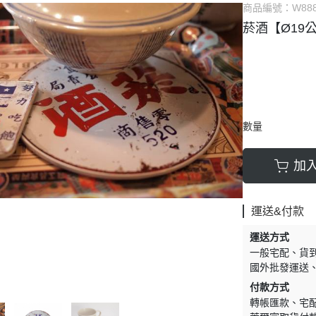
商品編號：
W88
菸酒【Ø19
數量
加
運送&付款
運送方式
一般宅配
貨
國外批發運送
付款方式
轉帳匯款
宅