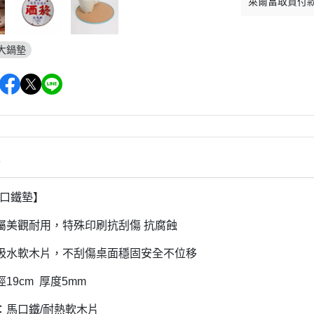
萊爾富取貨付
大鍋墊
情
馬口鐵墊】
屬美觀耐用，特殊印刷抗刮傷 抗腐蝕
吸水軟木片，不刮傷桌面穩固安全不位移
19cm 厚度5mm
：馬口鐵/耐熱軟木片