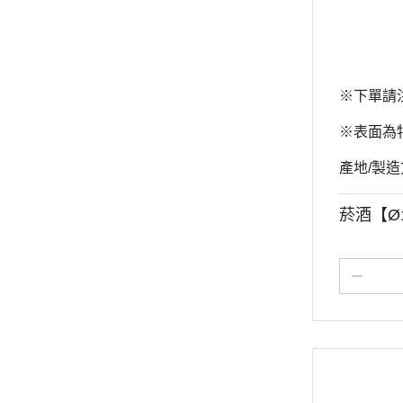
※下單請
※表面為特
產地/製造方式
菸酒【Ø