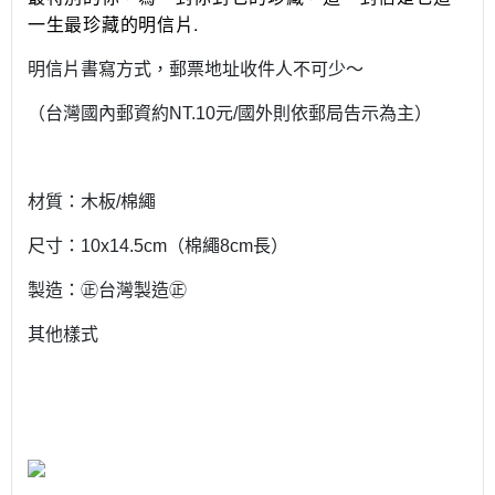
.
一生最珍藏的明信片
明信片書寫方式，郵票地址收件人不可少～
（台灣國內郵資約NT.10元/國外則依郵局告示為主）
材質：木板/棉繩
尺寸：10x14.5cm（棉繩8cm長）
製造：㊣台灣製造㊣
其他樣式