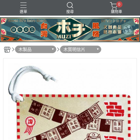
0
選單
搜尋
購物車
地圖掛布
小燈箱
復古存錢筒
明信片
筆記本
木製品
木質明信片